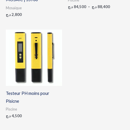
Piscine
د.ج
84,500
–
د.ج
88,400
Mosaïque
د.ج
2,800
Testeur PH moins pour
Pisicne
Piscine
د.ج
4,500