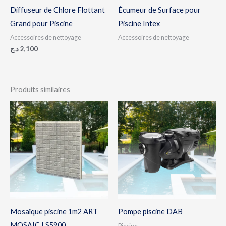
Diffuseur de Chlore Flottant
Écumeur de Surface pour
Grand pour Piscine
Piscine Intex
Accessoires de nettoyage
Accessoires de nettoyage
د.ج
2,100
Produits similaires
Plage
de
prix :
84,500 د.ج
à
88,400 د.ج
Mosaïque piscine 1m2 ART
Pompe piscine DAB
MOSAIC | S5900