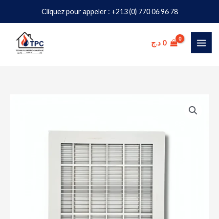
Aller
Cliquez pour appeler : +213 (0) 770 06 96 78
au
contenu
د.ج
0
quantité
de
Bonde
de
Fond
Piscine
Carrée