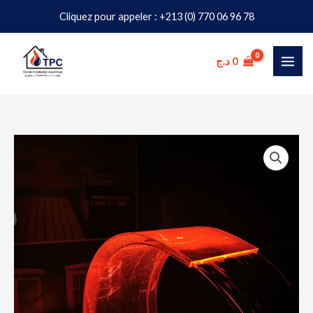
Aller
Cliquez pour appeler : +213 (0) 770 06 96 78
au
contenu
د.ج
0
quantité
de
Cascade
Glass
Cobra
pour
Piscine