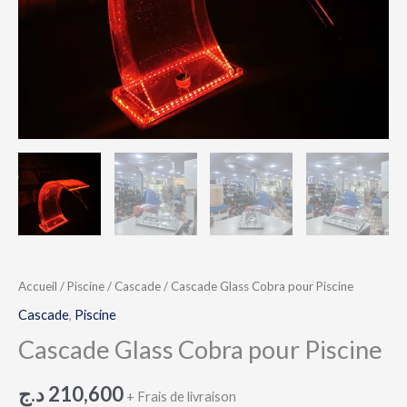
Accueil
/
Piscine
/
Cascade
/ Cascade Glass Cobra pour Piscine
Cascade
,
Piscine
Cascade Glass Cobra pour Piscine
د.ج
210,600
+ Frais de livraison