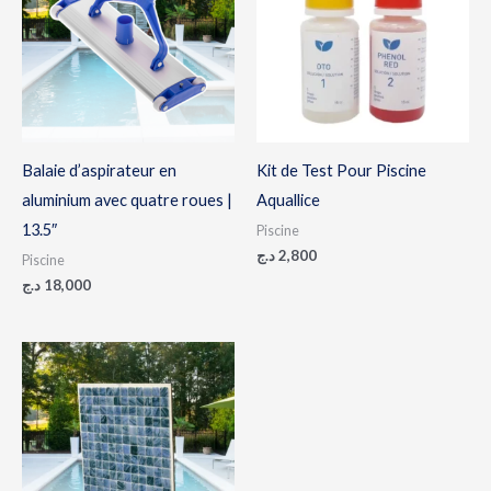
Balaie d’aspirateur en
Kit de Test Pour Piscine
aluminium avec quatre roues |
Aquallice
13.5″
Piscine
د.ج
2,800
Piscine
د.ج
18,000