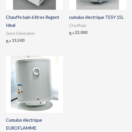
Chauffe bain 6 litres Regent
cumulus électrique TESY 15L
Ideal
Chauffage
د.ج
22,000
2eme Génération
د.ج
13,500
Plage
de
prix :
25,500 د.ج
à
28,500 د.ج
Cumulus électrique
EUROFLAMME