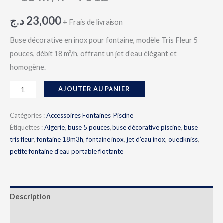
د.ج
23,000
+ Frais de livraison
Buse décorative en inox pour fontaine, modèle Tris Fleur 5
pouces, débit 18 m³/h, offrant un jet d’eau élégant et
homogène.
AJOUTER AU PANIER
Catégories :
Accessoires Fontaines
,
Piscine
Étiquettes :
Algerie
,
buse 5 pouces
,
buse décorative piscine
,
buse
tris fleur
,
fontaine 18m3h
,
fontaine inox
,
jet d’eau inox
,
ouedkniss
,
petite fontaine d'eau portable flottante
Description
Avis (0)