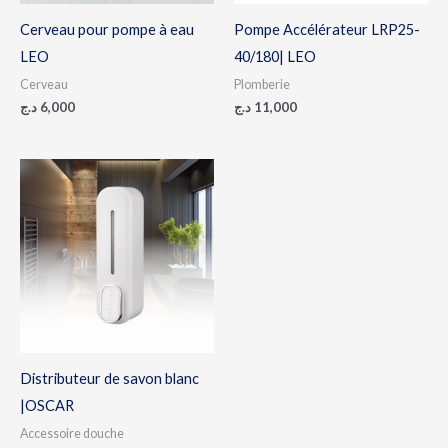
Cerveau pour pompe à eau
Pompe Accélérateur LRP25-
LEO
40/180| LEO
Cerveau
Plomberie
د.ج
6,000
د.ج
11,000
Distributeur de savon blanc
|OSCAR
Accessoire douche