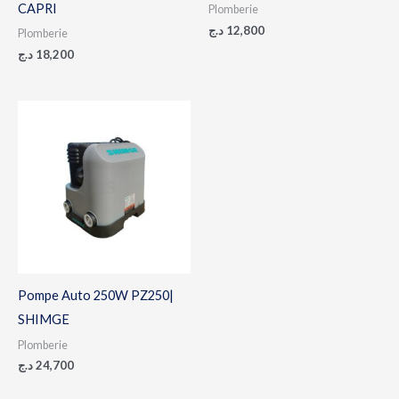
CAPRI
Plomberie
د.ج
12,800
Plomberie
د.ج
18,200
Pompe Auto 250W PZ250|
SHIMGE
Plomberie
د.ج
24,700