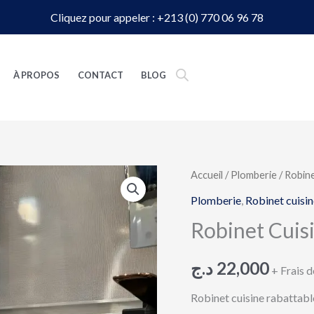
Cliquez pour appeler : +213 (0) 770 06 96 78
À PROPOS
CONTACT
BLOG
quantité
Accueil
/
Plomberie
/
Robine
de
Plomberie
,
Robinet cuisin
Robinet
Robinet Cuis
Cuisine
Rabattable
د.ج
22,000
+ Frais d
Robinet cuisine rabattable 