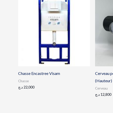
Chasse Encastree Visam
Cerveau 
(Hauteur)
Chasse
د.ج
22,000
Cerveau
د.ج
12,800