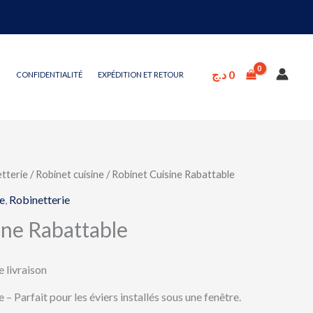
د.ج
0
CONFIDENTIALITÉ
EXPÉDITION ET RETOUR
tterie
/
Robinet cuisine
/ Robinet Cuisine Rabattable
e
,
Robinetterie
ine Rabattable
e livraison
– Parfait pour les éviers installés sous une fenêtre.