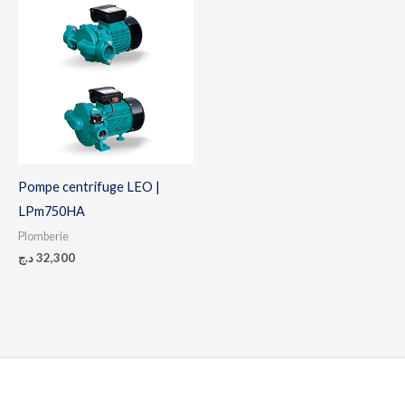
Pompe centrifuge LEO |
LPm750HA
Plomberie
د.ج
32,300