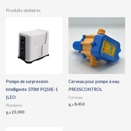
Produits similaires
Pompe de surpression
Cerveau pour pompe à eau
intelligente 370W PQ50E-1
PRESSCONTROL
|LEO
Cerveau
د.ج
8,450
Plomberie
د.ج
23,000