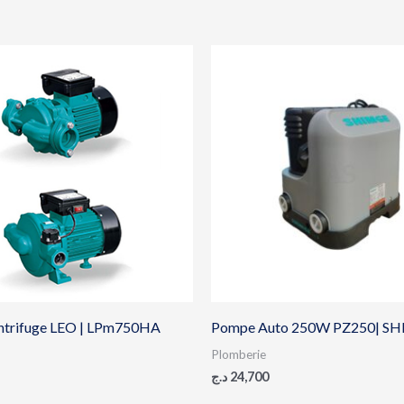
ntrifuge LEO | LPm750HA
Pompe Auto 250W PZ250| S
Plomberie
د.ج
24,700