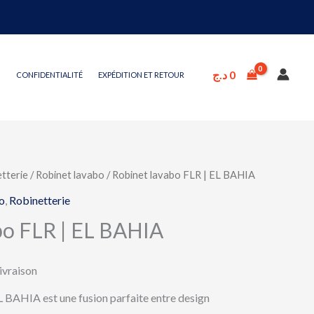
د.ج
0
CONFIDENTIALITÉ
EXPÉDITION ET RETOUR
tterie
/
Robinet lavabo
/ Robinet lavabo FLR | EL BAHIA
o
,
Robinetterie
bo FLR | EL BAHIA
livraison
 BAHIA est une fusion parfaite entre design