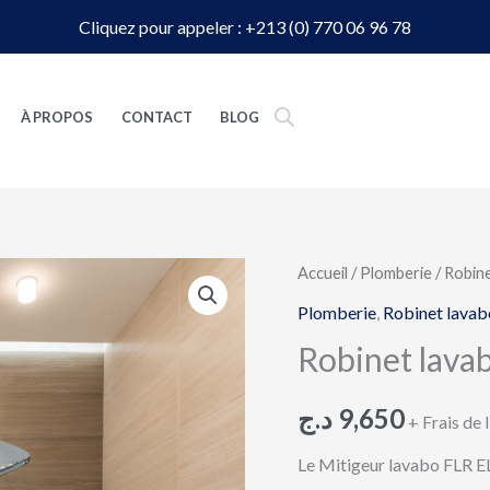
Cliquez pour appeler : +213 (0) 770 06 96 78
À PROPOS
CONTACT
BLOG
quantité
Accueil
/
Plomberie
/
Robine
de
Plomberie
,
Robinet lavab
Robinet
Robinet lava
lavabo
FLR
د.ج
9,650
+ Frais de 
|
EL
Le Mitigeur lavabo FLR EL