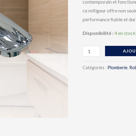
BAHIA
contemporain et fonctionn
ce mitigeur offre non seu
performance fiable et dur
Disponibilité :
4 en stock
AJOU
Catégories :
Plomberie
,
Rob