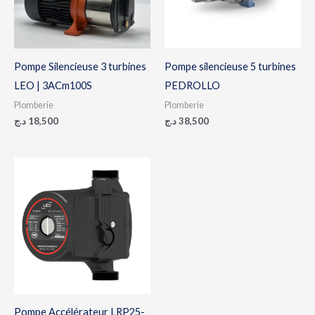
Pompe Silencieuse 3 turbines
Pompe silencieuse 5 turbines
LEO | 3ACm100S
PEDROLLO
Plomberie
Plomberie
د.ج
18,500
د.ج
38,500
Pompe Accélérateur LRP25-