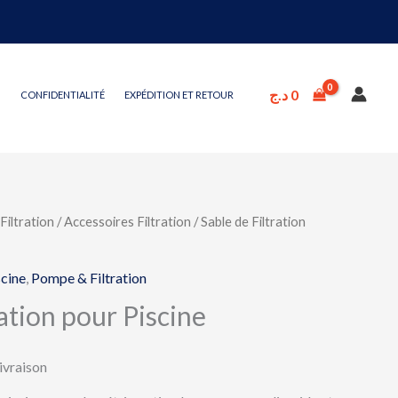
د.ج
0
CONFIDENTIALITÉ
EXPÉDITION ET RETOUR
iltration
/
Accessoires Filtration
/ Sable de Filtration
scine
,
Pompe & Filtration
ration pour Piscine
livraison