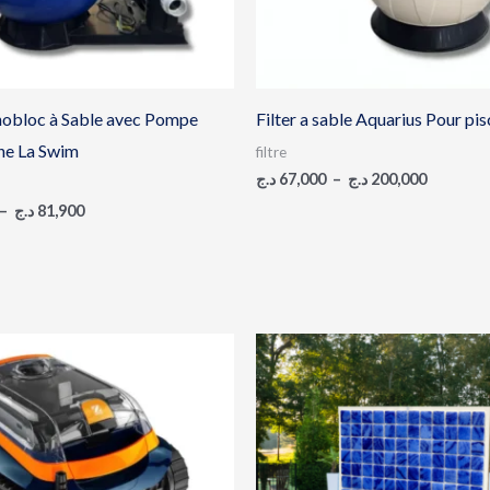
nobloc à Sable avec Pompe
Filter a sable Aquarius Pour pis
ine La Swim
filtre
د.ج
67,000
–
د.ج
200,000
–
د.ج
81,900