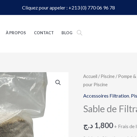
Cliquez pour appeler : +213 (0) 770 06 96 78
À PROPOS
CONTACT
BLOG
quantité
Accueil
/
Piscine
/
Pompe & F
pour Piscine
de
Sable
Accessoires Filtration
,
Pi
de
Sable de Filt
Filtration
pour
د.ج
1,800
+ Frais de 
Piscine