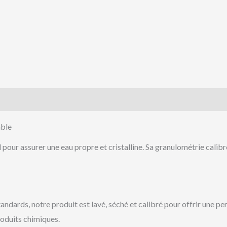
is (0)
able
 pour assurer une eau propre et cristalline. Sa granulométrie calib
standards, notre produit est lavé, séché et calibré pour offrir une 
roduits chimiques.