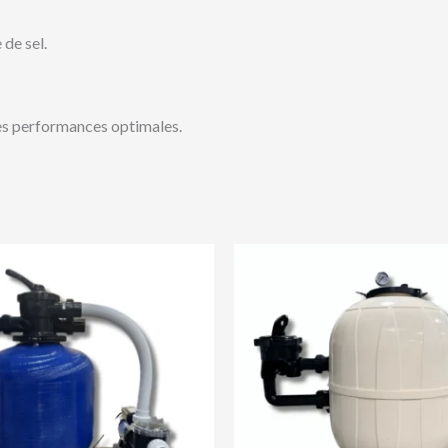
 de sel.
 des performances optimales.
Plage
Plage
de
de
prix :
prix :
67,000 د.ج
10,400 د.ج
à
à
200
81,900 د.ج