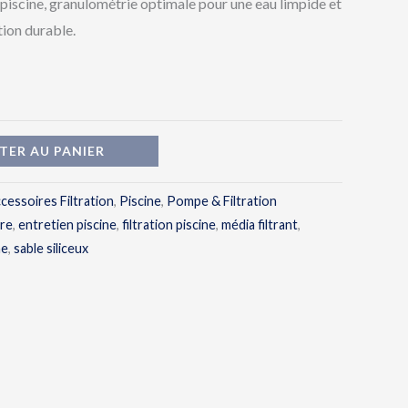
l piscine, granulométrie optimale pour une eau limpide et
tion durable.
TER AU PANIER
cessoires Filtration
,
Piscine
,
Pompe & Filtration
ire
,
entretien piscine
,
filtration piscine
,
média filtrant
,
ne
,
sable siliceux