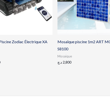
Piscine Zodiac Électrique XA
Mosaïque piscine 1m2 ART M
S8100
Mosaïque
0
د.ج
2,800