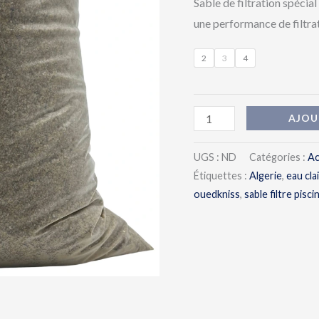
Sable de filtration spécia
une performance de filtra
2
3
4
AJOU
UGS :
ND
Catégories :
Ac
Étiquettes :
Algerie
,
eau cla
ouedkniss
,
sable filtre pisci