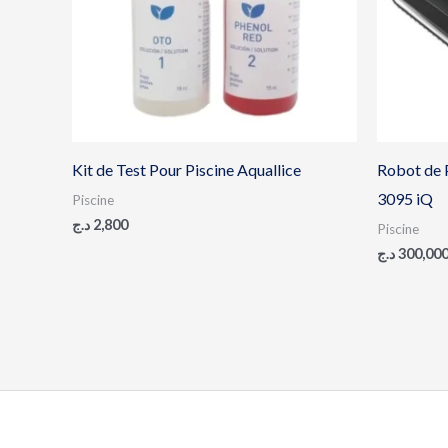
Kit de Test Pour Piscine Aquallice
Robot de 
3095 iQ
Piscine
د.ج
2,800
Piscine
د.ج
300,00