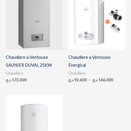
de
prix :
92,600 د.ج
à
166,0
Chaudiere a Ventouse
Chaudiere a Ventouse
SAUNIER DUVAL 25KW
Energical
Chaudière
Chaudière
د.ج
172,000
د.ج
92,600
–
د.ج
166,000
Plage
de
prix :
23,500 د.ج
à
29,000 د.ج