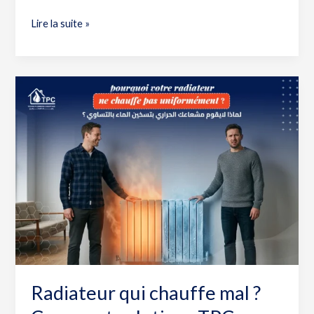
Lire la suite »
Radiateur
qui
chauffe
mal
?
Causes
et
solutions
TPC
Algérie
Radiateur qui chauffe mal ?