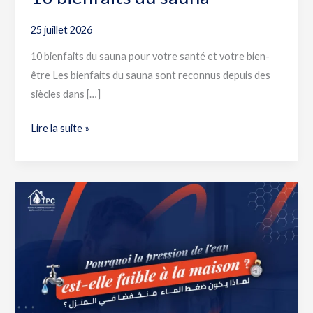
25 juillet 2026
10 bienfaits du sauna pour votre santé et votre bien-
être Les bienfaits du sauna sont reconnus depuis des
siècles dans […]
Lire la suite »
Pression
d’eau
faible
à
la
maison
?