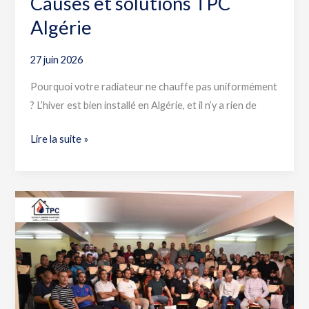
Causes et solutions TPC
Algérie
27 juin 2026
Pourquoi votre radiateur ne chauffe pas uniformément
? L’hiver est bien installé en Algérie, et il n’y a rien de
Lire la suite »
Formation
Technique
sur
la
chaudière ITAL