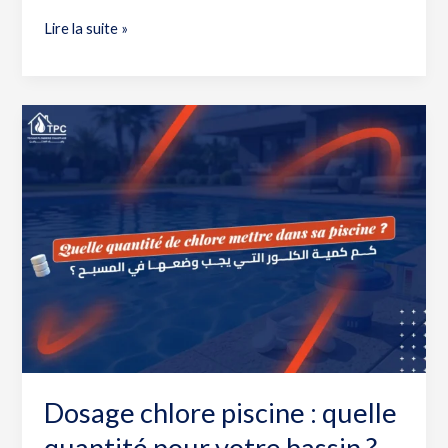
Lire la suite »
Dosage
chlore
piscine
:
quelle
quantité
pour
votre
bassin
?
Dosage chlore piscine : quelle
quantité pour votre bassin ?