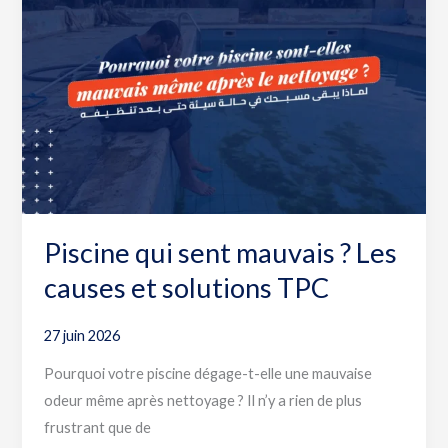
sent
mauvais
?
Les
causes
et
solutions
TPC
Piscine qui sent mauvais ? Les
causes et solutions TPC
27 juin 2026
Pourquoi votre piscine dégage-t-elle une mauvaise
odeur même après nettoyage ? Il n’y a rien de plus
frustrant que de