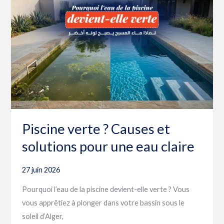
?
Causes
et
solutions
pour
une
eau
claire
Piscine verte ? Causes et
solutions pour une eau claire
27 juin 2026
Pourquoi l’eau de la piscine devient-elle verte ? Vous
vous apprêtiez à plonger dans votre bassin sous le
soleil d’Alger,