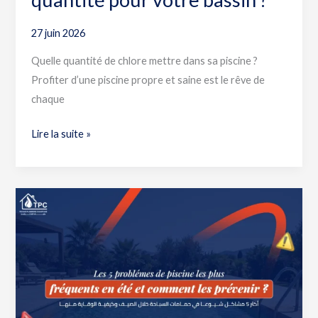
27 juin 2026
Quelle quantité de chlore mettre dans sa piscine ?
Profiter d’une piscine propre et saine est le rêve de
chaque
Lire la suite »
5
problèmes
de
piscine
en
été
: