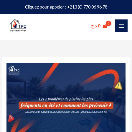
Aller
Cliquez pour appeler : +213 (0) 770 06 96 78
au
contenu
د.ج
0