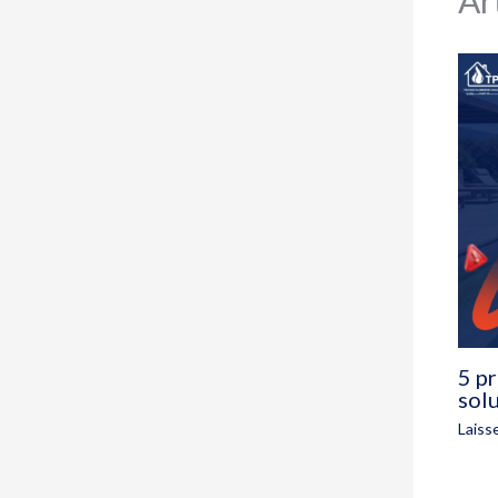
5 pr
sol
Laiss