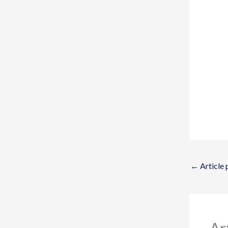
←
Article 
Ar