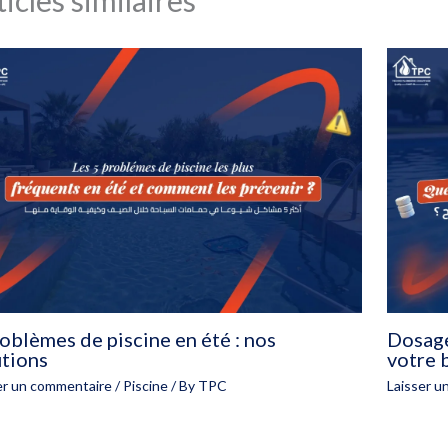
oblèmes de piscine en été : nos
Dosage
utions
votre b
er un commentaire
/
Piscine
/ By
TPC
Laisser u