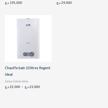
د.ج
195,000
د.ج
29,000
Plage
de
prix :
22,000 د.ج
à
23,000 د.ج
Chauffe bain 10 litres Regent
Ideal
2eme Génération
د.ج
22,000
–
د.ج
23,000