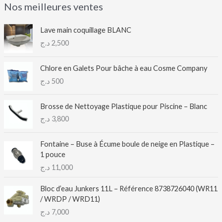
Nos meilleures ventes
Lave main coquillage BLANC
د.ج
2,500
Chlore en Galets Pour bâche à eau Cosme Company
د.ج
500
Brosse de Nettoyage Plastique pour Piscine – Blanc
د.ج
3,800
Fontaine – Buse à Écume boule de neige en Plastique –
1 pouce
د.ج
11,000
Bloc d’eau Junkers 11L – Référence 8738726040 (WR11
/ WRDP / WRD11)
د.ج
7,000