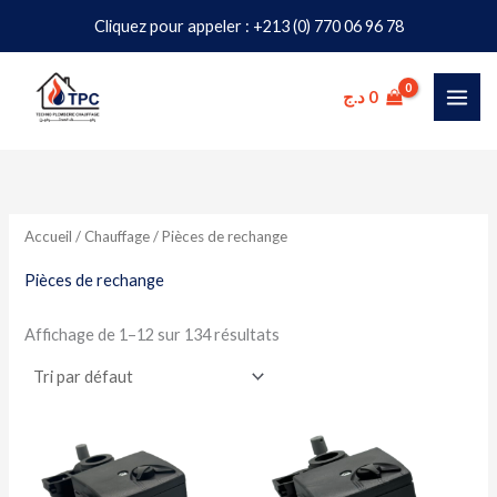
Aller
Cliquez pour appeler : +213 (0) 770 06 96 78
au
P
P
contenu
r
r
د.ج
0
i
i
x
x
i
a
Accueil
/
Chauffage
/ Pièces de rechange
n
x
Pièces de rechange
Affichage de 1–12 sur 134 résultats