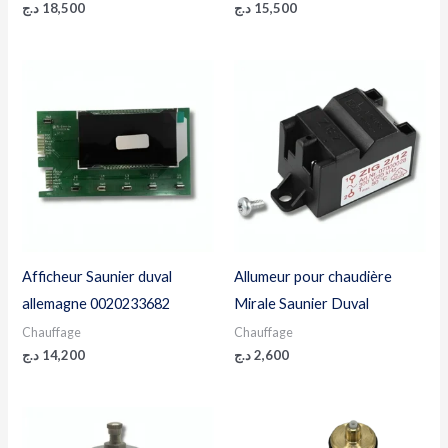
د.ج
18,500
د.ج
15,500
Afficheur Saunier duval
Allumeur pour chaudière
allemagne 0020233682
Mirale Saunier Duval
Chauffage
Chauffage
د.ج
14,200
د.ج
2,600
Plage
de
prix :