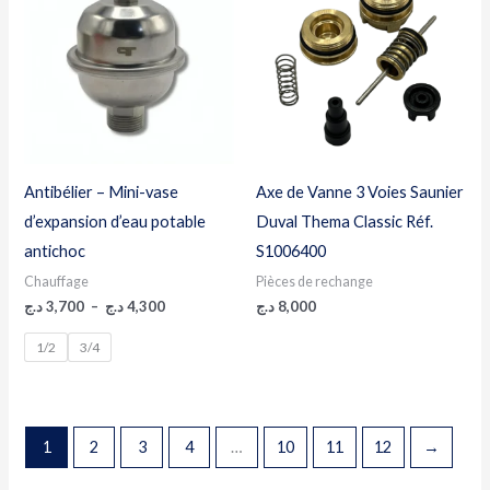
3,700 د.ج
à
4,300 د.ج
Antibélier – Mini-vase
Axe de Vanne 3 Voies Saunier
d’expansion d’eau potable
Duval Thema Classic Réf.
antichoc
S1006400
Chauffage
Pièces de rechange
د.ج
3,700
–
د.ج
4,300
د.ج
8,000
1/2
3/4
1
2
3
4
…
10
11
12
→