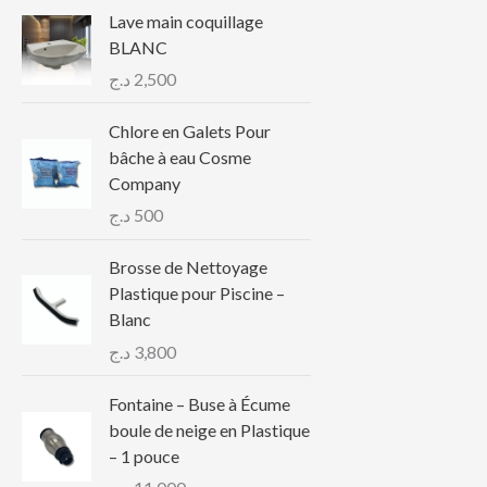
Lave main coquillage
BLANC
د.ج
2,500
Chlore en Galets Pour
bâche à eau Cosme
Company
د.ج
500
Brosse de Nettoyage
Plastique pour Piscine –
Blanc
د.ج
3,800
Fontaine – Buse à Écume
boule de neige en Plastique
– 1 pouce