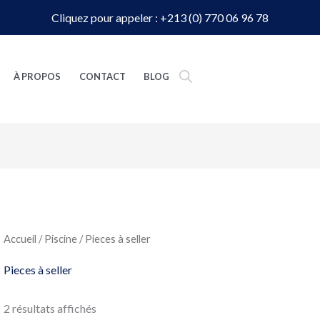
Cliquez pour appeler : +213 (0) 770 06 96 78
À PROPOS
CONTACT
BLOG
Accueil
/
Piscine
/ Pieces à seller
Pieces à seller
2 résultats affichés