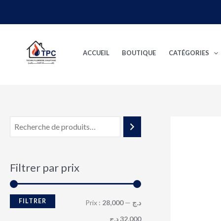
Aller
au
P
P
contenu
r
r
ACCUEIL
BOUTIQUE
CATÉGORIES
i
i
x
x
m
m
i
a
n
x
Filtrer par prix
FILTRER
Prix :
—
28,000 د.ج
32,000 د.ج