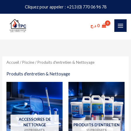
Aller
Cliquez pour appeler : +213 (0) 770 06 96 78
au
P
P
contenu
r
r
د.ج
0
i
i
x
x
i
a
Accueil
/
Piscine
/ Produits d'entretien & Nettoyage
n
x
Produits d'entretien & Nettoyage
ACCESSOIRES DE
NETTOYAGE
PRODUITS D'ENTRETIEN
29 PRODUITS
15 PRODUITS