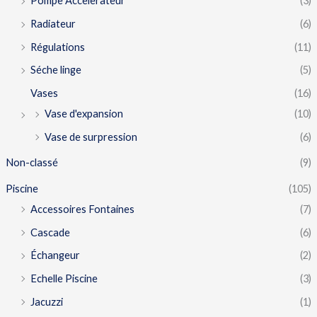
Pompe Accelerateur
(3)
Radiateur
(6)
Régulations
(11)
Séche linge
(5)
Vases
(16)
Vase d'expansion
(10)
Vase de surpression
(6)
Non-classé
(9)
Piscine
(105)
Accessoires Fontaines
(7)
Cascade
(6)
Échangeur
(2)
Echelle Piscine
(3)
Jacuzzi
(1)