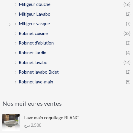
Mitigeur douche
(16)
Mitigeur Lavabo
(2)
Mitigeur vasque
(7)
Robinet cuisine
(33)
Robinet d'ablution
(2)
Robinet Jardin
(4)
Robinet lavabo
(14)
Robinet lavabo Bidet
(2)
Robinet lave-main
(5)
Nos meilleures ventes
Lave main coquillage BLANC
د.ج
2,500