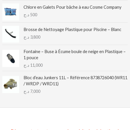
Chlore en Galets Pour bâche à eau Cosme Company
د.ج
500
Brosse de Nettoyage Plastique pour Piscine – Blanc
د.ج
3,800
Fontaine – Buse à Écume boule de neige en Plastique –
1 pouce
د.ج
11,000
Bloc d’eau Junkers 11L – Référence 8738726040 (WR11
/ WRDP / WRD11)
د.ج
7,000