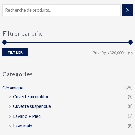
Filtrer par prix
FILTRER
Prix :
320,000 د.ج
—
0 د.ج
Catégories
Céramique
(25)
Cuvette monobloc
(5)
Cuvette suspendue
(8)
Lavabo + Pied
(3)
Lave main
(8)