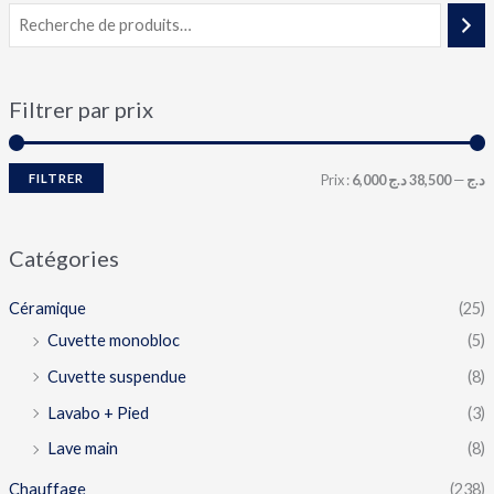
Filtrer par prix
FILTRER
Prix :
38,500 د.ج
—
6,000 د.ج
Catégories
Céramique
(25)
Cuvette monobloc
(5)
Cuvette suspendue
(8)
Lavabo + Pied
(3)
Lave main
(8)
Chauffage
(238)