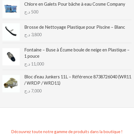
Chlore en Galets Pour bâche à eau Cosme Company
د.ج
500
Brosse de Nettoyage Plastique pour Piscine – Blanc
د.ج
3,800
Fontaine – Buse à Écume boule de neige en Plastique –
1 pouce
د.ج
11,000
Bloc d’eau Junkers 11L – Référence 8738726040 (WR11
/ WRDP / WRD11)
د.ج
7,000
Découvrez toute notre gamme de produits dans la boutique !