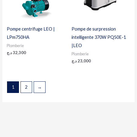
Pompe centrifuge LEO |
Pompe de surpression
LPm750HA
intelligente 370W PQ50E-1
|LEO
Plomberie
د.ج
32,300
Plomberie
د.ج
23,000
1
2
→