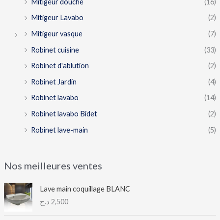
Mitigeur douche
(16)
Mitigeur Lavabo
(2)
Mitigeur vasque
(7)
Robinet cuisine
(33)
Robinet d'ablution
(2)
Robinet Jardin
(4)
Robinet lavabo
(14)
Robinet lavabo Bidet
(2)
Robinet lave-main
(5)
Nos meilleures ventes
Lave main coquillage BLANC
د.ج
2,500