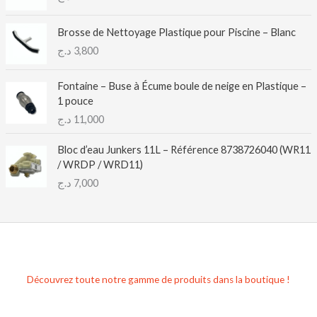
Brosse de Nettoyage Plastique pour Piscine – Blanc
د.ج
3,800
Fontaine – Buse à Écume boule de neige en Plastique –
1 pouce
د.ج
11,000
Bloc d’eau Junkers 11L – Référence 8738726040 (WR11
/ WRDP / WRD11)
د.ج
7,000
Découvrez toute notre gamme de produits dans la boutique !