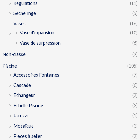
Régulations
(11)
Séche linge
(5)
Vases
(16)
Vase d'expansion
(10)
Vase de surpression
(6)
Non-classé
(9)
Piscine
(105)
Accessoires Fontaines
(7)
Cascade
(6)
Échangeur
(2)
Echelle Piscine
(3)
Jacuzzi
(1)
Mosaïque
(3)
Pieces à seller
(2)