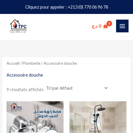
Aller
Cliquez pour appeler : +213 (0) 770 06 96 78
au
P
P
contenu
r
r
د.ج
0
i
i
x
x
i
a
Accueil
/
Plomberie
/ Accessoire douche
n
x
Accessoire douche
9 résultats affichés