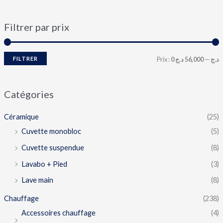
Filtrer par prix
FILTRER
Prix :
56,000 د.ج
—
0 د.ج
Catégories
Céramique
(25)
Cuvette monobloc
(5)
Cuvette suspendue
(8)
Lavabo + Pied
(3)
Lave main
(8)
Chauffage
(238)
Accessoires chauffage
(4)