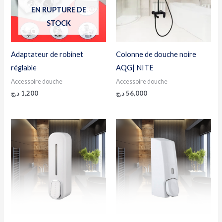
EN RUPTURE DE
STOCK
Adaptateur de robinet
Colonne de douche noire
réglable
AQG| NITE
Accessoire douche
Accessoire douche
د.ج
1,200
د.ج
56,000