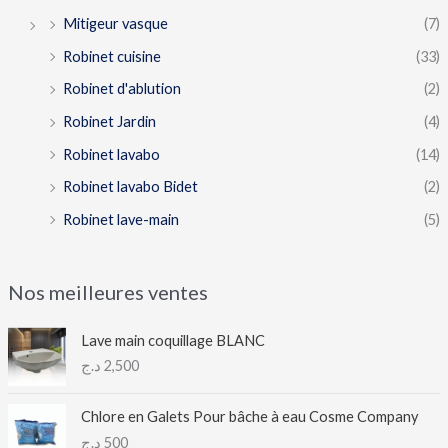
Mitigeur vasque
(7)
Robinet cuisine
(33)
Robinet d'ablution
(2)
Robinet Jardin
(4)
Robinet lavabo
(14)
Robinet lavabo Bidet
(2)
Robinet lave-main
(5)
Nos meilleures ventes
Lave main coquillage BLANC
د.ج
2,500
Chlore en Galets Pour bâche à eau Cosme Company
د.ج
500