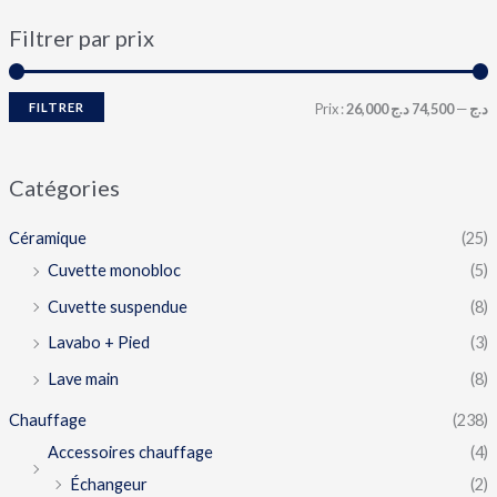
Filtrer par prix
FILTRER
Prix :
74,500 د.ج
—
26,000 د.ج
Catégories
Céramique
(25)
Cuvette monobloc
(5)
Cuvette suspendue
(8)
Lavabo + Pied
(3)
Lave main
(8)
Chauffage
(238)
Accessoires chauffage
(4)
Échangeur
(2)