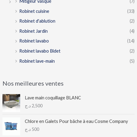
Mitigeur vasque
(7)
Robinet cuisine
(33)
Robinet d'ablution
(2)
Robinet Jardin
(4)
Robinet lavabo
(14)
Robinet lavabo Bidet
(2)
Robinet lave-main
(5)
Nos meilleures ventes
Lave main coquillage BLANC
د.ج
2,500
Chlore en Galets Pour bâche à eau Cosme Company
د.ج
500