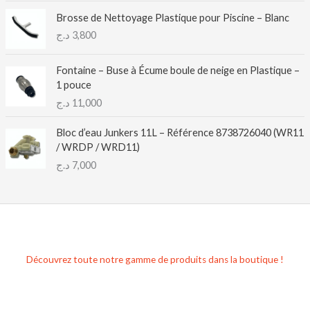
Brosse de Nettoyage Plastique pour Piscine – Blanc
د.ج
3,800
Fontaine – Buse à Écume boule de neige en Plastique –
1 pouce
د.ج
11,000
Bloc d’eau Junkers 11L – Référence 8738726040 (WR11
/ WRDP / WRD11)
د.ج
7,000
Découvrez toute notre gamme de produits dans la boutique !