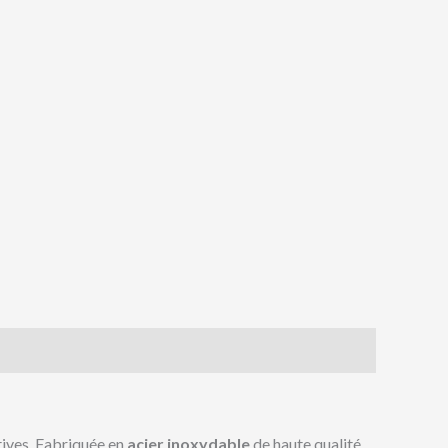
tives. Fabriquée en
acier inoxydable
de haute qualité,