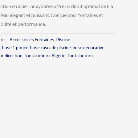
ction en acier inoxydable offre un débit optimal de 8 à
d’eau élégant et puissant. Conçue pour fontaines et
abilité et performance.
ies :
Accessoires Fontaines
,
Piscine
1
,
buse 1 pouce
,
buse cascade piscine
,
buse décorative
,
ur direction
,
fontaine inox Algérie
,
fontaine inox