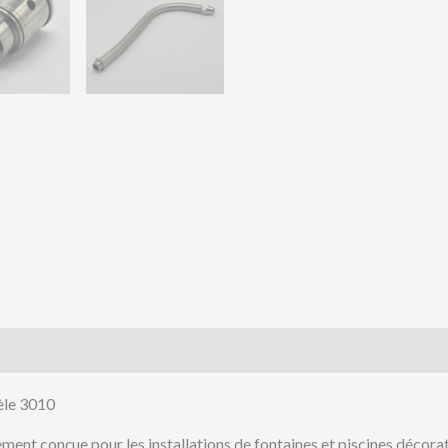
èle 3010
ement conçue pour les installations de fontaines et piscines décora