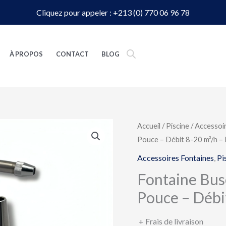
Cliquez pour appeler : +213 (0) 770 06 96 78
À PROPOS
CONTACT
BLOG
Accueil
/
Piscine
/
Accessoi
Pouce – Débit 8-20 m³/h 
Accessoires Fontaines
,
Pi
Fontaine Buse
Pouce – Débi
+ Frais de livraison