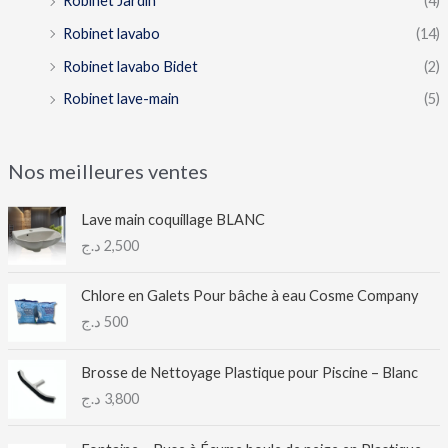
Robinet Jardin
(4)
Robinet lavabo
(14)
Robinet lavabo Bidet
(2)
Robinet lave-main
(5)
Nos meilleures ventes
Lave main coquillage BLANC
د.ج
2,500
Chlore en Galets Pour bâche à eau Cosme Company
د.ج
500
Brosse de Nettoyage Plastique pour Piscine – Blanc
د.ج
3,800