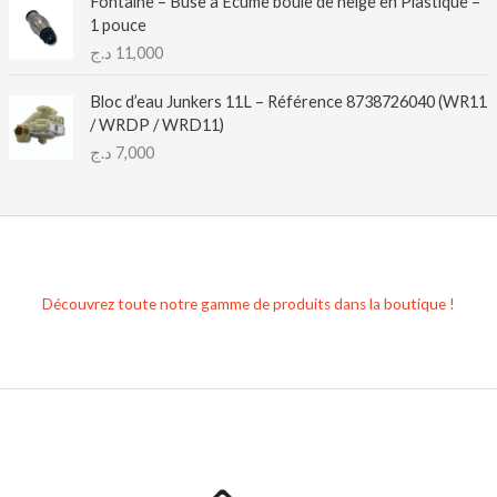
Fontaine – Buse à Écume boule de neige en Plastique –
1 pouce
د.ج
11,000
Bloc d’eau Junkers 11L – Référence 8738726040 (WR11
/ WRDP / WRD11)
د.ج
7,000
Découvrez toute notre gamme de produits dans la boutique !