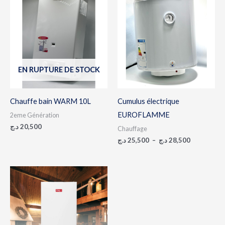
de
prix :
25,500 د.ج
à
28,500 د.ج
EN RUPTURE DE STOCK
Chauffe bain WARM 10L
Cumulus électrique
EUROFLAMME
2eme Génération
د.ج
20,500
Chauffage
د.ج
25,500
–
د.ج
28,500
Plage
de
prix :
102,000 د.ج
à
152,000 د.ج