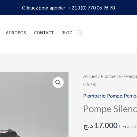
Cliquez pour appeler : +213 (0) 770 06 96 78
À PROPOS
CONTACT
BLOG
quantité
Accueil
/
Plomberie
/
Pompe
CAPRI
de
Pompe
Plomberie
,
Pompe
,
Pompe
Silencieuse
Pompe Silenc
2
turbines
د.ج
17,000
+ Frais d
CAPRI