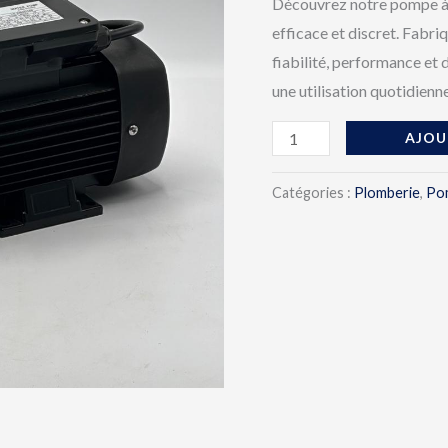
Découvrez notre pompe à 
efficace et discret. Fabri
fiabilité, performance et 
une utilisation quotidienn
AJOU
Catégories :
Plomberie
,
Po