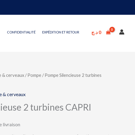
د.ج
0
CONFIDENTIALITÉ
EXPÉDITION ET RETOUR
 & cerveaux
/
Pompe
/ Pompe Silencieuse 2 turbines
 & cerveaux
ieuse 2 turbines CAPRI
e livraison