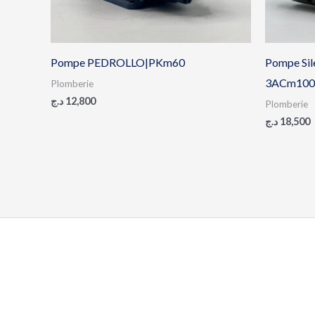
Pompe PEDROLLO|PKm60
Pompe Sile
3ACm100
Plomberie
د.ج
12,800
Plomberie
د.ج
18,500