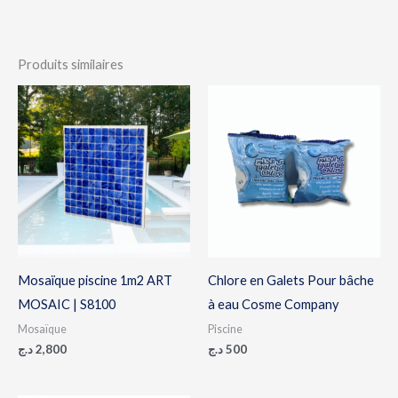
Produits similaires
Mosaïque piscine 1m2 ART
Chlore en Galets Pour bâche
MOSAIC | S8100
à eau Cosme Company
Mosaïque
Piscine
د.ج
2,800
د.ج
500