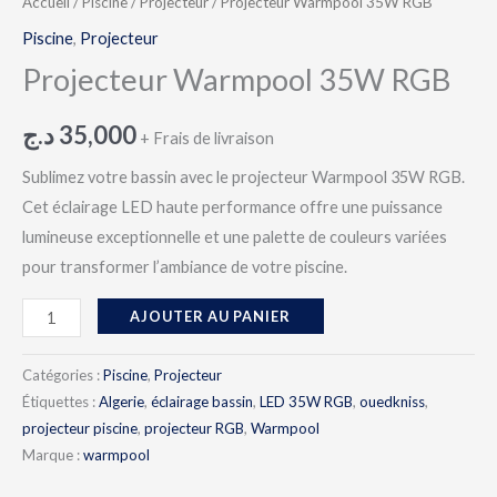
Accueil
/
Piscine
/
Projecteur
/ Projecteur Warmpool 35W RGB
Piscine
,
Projecteur
Projecteur Warmpool 35W RGB
د.ج
35,000
+ Frais de livraison
Sublimez votre bassin avec le projecteur Warmpool 35W RGB.
Cet éclairage LED haute performance offre une puissance
lumineuse exceptionnelle et une palette de couleurs variées
pour transformer l’ambiance de votre piscine.
AJOUTER AU PANIER
Catégories :
Piscine
,
Projecteur
Étiquettes :
Algerie
,
éclairage bassin
,
LED 35W RGB
,
ouedkniss
,
projecteur piscine
,
projecteur RGB
,
Warmpool
Marque :
warmpool