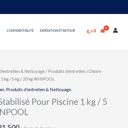
د.ج
0
CONFIDENTIALITÉ
EXPÉDITION ET RETOUR
d'entretien & Nettoyage
/
Produits d'entretien
/ Chlore
Plage
e 1 kg / 5 kg / 20 kg WINPOOL
de
ien
,
Produits d'entretien & Nettoyage
prix :
tabilisé Pour Piscine 1 kg / 5
WINPOOL
2,000 د.ج
à
21,500