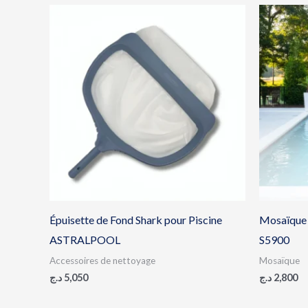
Épuisette de Fond Shark pour Piscine
Mosaïque
ASTRALPOOL
S5900
Accessoires de nettoyage
Mosaïque
د.ج
5,050
د.ج
2,800