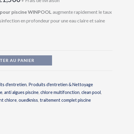
+ Frais de livraison
21,500 د.ج
sé pour piscine WINPOOL
augmente rapidement le taux
sinfection en profondeur pour une eau claire et saine
TER AU PANIER
ts d'entretien
,
Produits d'entretien & Nettoyage
ne
,
anti algues piscine
,
chlore multifonction
,
clean pool
,
nt chlore
,
ouedkniss
,
traitement complet piscine