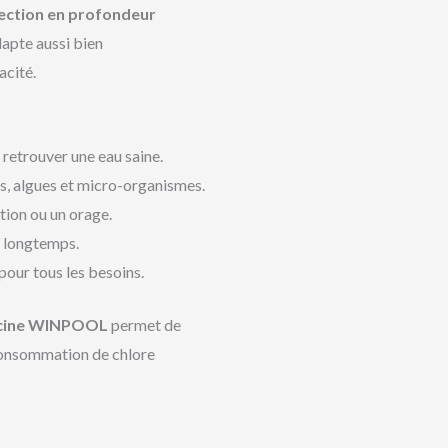
ection en profondeur
’adapte aussi bien
acité.
retrouver une eau saine.
es, algues et micro-organismes.
tion ou un orage.
us longtemps.
 pour tous les besoins.
iscine WINPOOL
permet de
 consommation de chlore