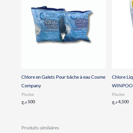
Chlore en Galets Pour bâche à eau Cosme
Chlore Liq
Company
WINPOO
Piscine
Piscine
د.ج
500
د.ج
4,500
Produits similaires