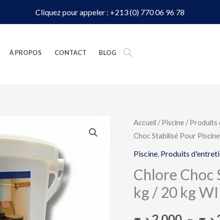
Cliquez pour appeler : +213 (0) 770 06 96 78
À PROPOS
CONTACT
BLOG
quantité
Accueil
/
Piscine
/
Produits 
Choc Stabilisé Pour Piscin
de
Chlore
Piscine
,
Produits d'entret
Choc
Chlore Choc S
Stabilisé
kg / 20 kg 
Pour
Piscine
د.ج
2,000
–
د.ج