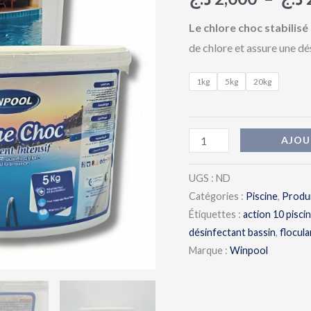
1
kg
Le chlore choc stabili
/
de chlore et assure une dé
5
1kg
5kg
20kg
kg
/
20
AJOU
kg
WINPOOL
UGS :
ND
Catégories :
Piscine
,
Produi
Étiquettes :
action 10 pisci
désinfectant bassin
,
flocula
Marque :
Winpool