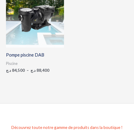
prix :
84,500 د.ج
à
88,400 د.ج
Pompe piscine DAB
Piscine
د.ج
84,500
–
د.ج
88,400
Découvrez toute notre gamme de produits dans la boutique !