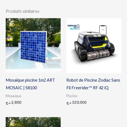
Produits similaires
Mosaïque piscine 1m2 ART
Robot de Piscine Zodiac Sans
MOSAIC | S8100
Fil Freerider™ RF 42 iQ
Mosaïque
Piscine
د.ج
2,800
د.ج
320,000
Plage
de