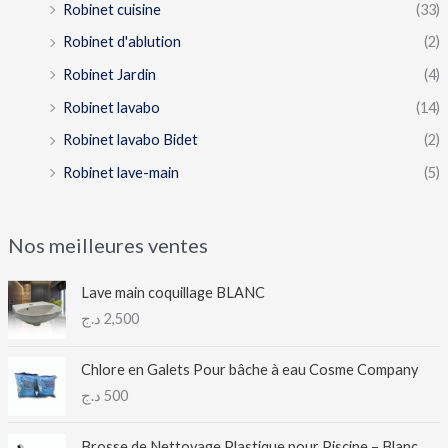
Robinet cuisine
(33)
Robinet d'ablution
(2)
Robinet Jardin
(4)
Robinet lavabo
(14)
Robinet lavabo Bidet
(2)
Robinet lave-main
(5)
Nos meilleures ventes
Lave main coquillage BLANC
د.ج
2,500
Chlore en Galets Pour bâche à eau Cosme Company
د.ج
500
Brosse de Nettoyage Plastique pour Piscine – Blanc