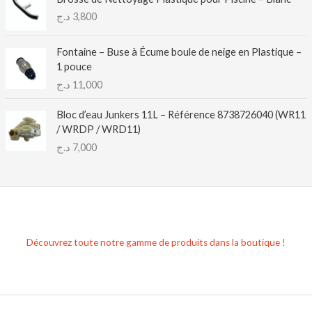
د.ج
3,800
Fontaine – Buse à Écume boule de neige en Plastique –
1 pouce
د.ج
11,000
Bloc d’eau Junkers 11L – Référence 8738726040 (WR11
/ WRDP / WRD11)
د.ج
7,000
Découvrez toute notre gamme de produits dans la boutique !