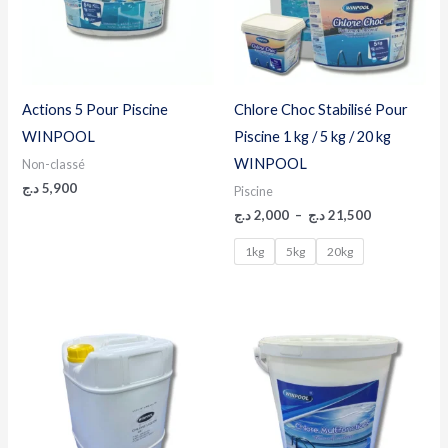
Actions 5 Pour Piscine
Chlore Choc Stabilisé Pour
WINPOOL
Piscine 1 kg / 5 kg / 20 kg
WINPOOL
Non-classé
د.ج
5,900
Piscine
د.ج
2,000
–
د.ج
21,500
1kg
5kg
20kg