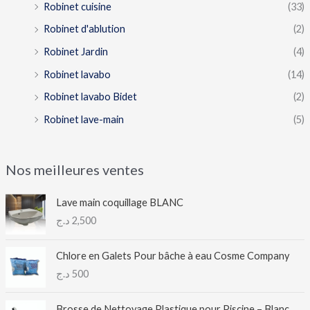
Robinet cuisine
(33)
Robinet d'ablution
(2)
Robinet Jardin
(4)
Robinet lavabo
(14)
Robinet lavabo Bidet
(2)
Robinet lave-main
(5)
Nos meilleures ventes
Lave main coquillage BLANC
د.ج
2,500
Chlore en Galets Pour bâche à eau Cosme Company
د.ج
500
Brosse de Nettoyage Plastique pour Piscine – Blanc