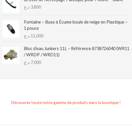
د.ج
3,800
Fontaine – Buse à Écume boule de neige en Plastique –
1 pouce
د.ج
11,000
Bloc d’eau Junkers 11L – Référence 8738726040 (WR11
/ WRDP / WRD11)
د.ج
7,000
Découvrez toute notre gamme de produits dans la boutique !