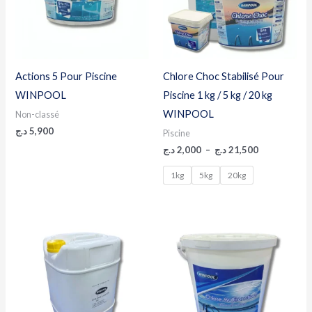
Actions 5 Pour Piscine
Chlore Choc Stabilisé Pour
WINPOOL
Piscine 1 kg / 5 kg / 20 kg
WINPOOL
Non-classé
د.ج
5,900
Piscine
د.ج
2,000
–
د.ج
21,500
1kg
5kg
20kg