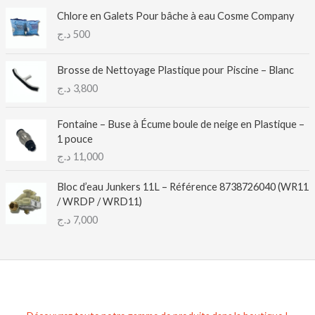
Chlore en Galets Pour bâche à eau Cosme Company
د.ج
500
Brosse de Nettoyage Plastique pour Piscine – Blanc
د.ج
3,800
Fontaine – Buse à Écume boule de neige en Plastique –
1 pouce
د.ج
11,000
Bloc d’eau Junkers 11L – Référence 8738726040 (WR11
/ WRDP / WRD11)
د.ج
7,000