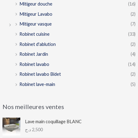
Mitigeur douche
(16)
Mitigeur Lavabo
(2)
Mitigeur vasque
(7)
Robinet cuisine
(33)
Robinet d'ablution
(2)
Robinet Jardin
(4)
Robinet lavabo
(14)
Robinet lavabo Bidet
(2)
Robinet lave-main
(5)
Nos meilleures ventes
Lave main coquillage BLANC
د.ج
2,500