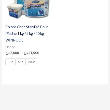
Chlore Choc Stabilisé Pour
Piscine 1 kg / 5 kg / 20 kg
WINPOOL
Piscine
د.ج
2,000
–
د.ج
21,500
1kg
5kg
20kg