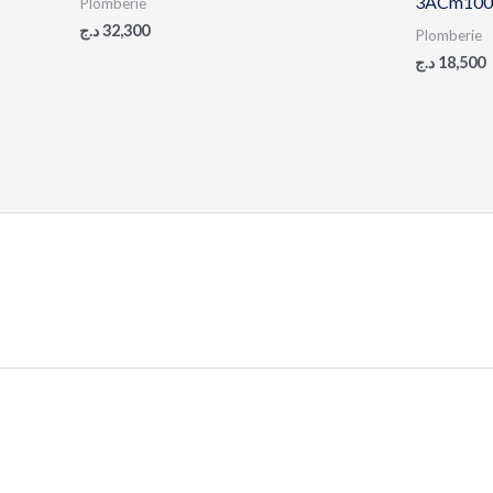
3ACm100
Plomberie
د.ج
32,300
Plomberie
د.ج
18,500