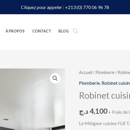
Cliquez pour appeler : +213 (0) 770 06 96 78
À PROPOS
CONTACT
BLOG
quantité
Accueil
/
Plomberie
/
Robine
de
Plomberie
,
Robinet cuisin
Robinet
Robinet cuis
cuisine
FLR|
د.ج
4,100
+ Frais de 
TASSILI
Le Mitigeur cuisine FLR T