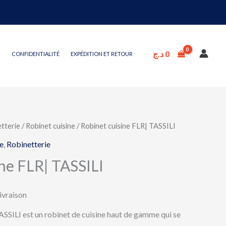
د.ج
0
CONFIDENTIALITÉ
EXPÉDITION ET RETOUR
tterie
/
Robinet cuisine
/ Robinet cuisine FLR| TASSILI
e
,
Robinetterie
ine FLR| TASSILI
livraison
ASSILI est un robinet de cuisine haut de gamme qui se