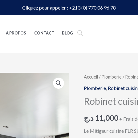
Cliquez pour appeler : +213 (0) 770 06 96 78
À PROPOS
CONTACT
BLOG
quantité
Accueil
/
Plomberie
/
Robine
de
Plomberie
,
Robinet cuisin
Robinet
Robinet cuis
cuisine
SLR|
د.ج
11,000
+ Frais d
SULTANE
Le Mitigeur cuisine FLR S