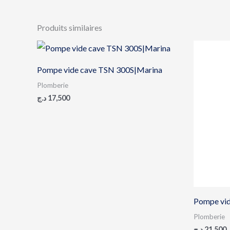
Produits similaires
Pompe vide cave TSN 300S|Marina
Plomberie
د.ج
17,500
Pompe vi
Plomberie
د.ج
21,500