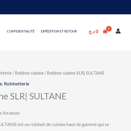
د.ج
0
CONFIDENTIALITÉ
EXPÉDITION ET RETOUR
tterie
/
Robinet cuisine
/ Robinet cuisine SLR| SULTANE
e
,
Robinetterie
ine SLR| SULTANE
e livraison
ULTANE est un robinet de cuisine haut de gamme qui se