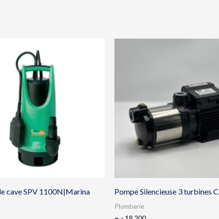
de cave SPV 1100N|Marina
Pompe Silencieuse 3 turbines 
Plomberie
د.ج
18,200