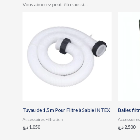
Vous aimerez peut-être aussi…
Tuyau de 1,5 m Pour Filtre à Sable INTEX
Balles fil
Accessoires Filtration
Accessoires 
د.ج
1,050
د.ج
2,500