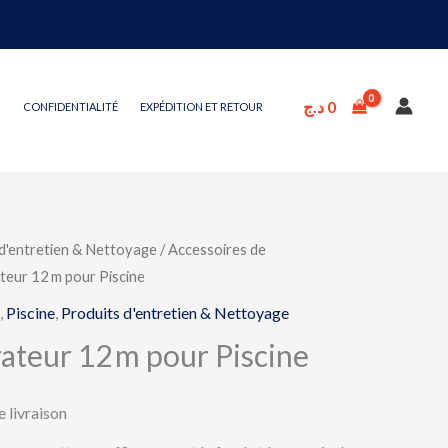
د.ج
0
CONFIDENTIALITÉ
EXPÉDITION ET RETOUR
d'entretien & Nettoyage
/
Accessoires de
teur 12 m pour Piscine
,
Piscine
,
Produits d'entretien & Nettoyage
ateur 12 m pour Piscine
e livraison