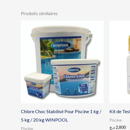
Produits similaires
Plage
de
prix :
2,000 د.ج
à
21,500 د.ج
Chlore Choc Stabilisé Pour Piscine 1 kg /
Kit de Tes
5 kg / 20 kg WINPOOL
Piscine
د.ج
2,800
Piscine