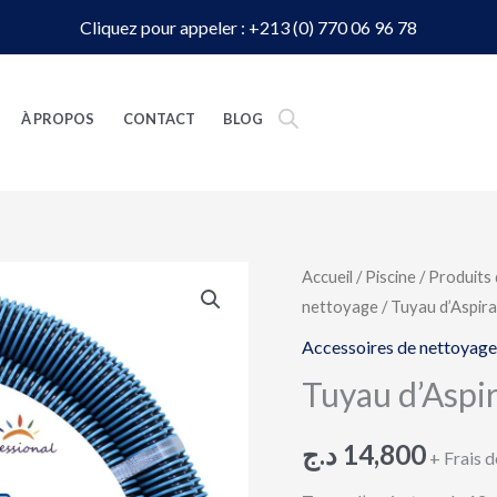
Cliquez pour appeler : +213 (0) 770 06 96 78
À PROPOS
CONTACT
BLOG
quantité
Accueil
/
Piscine
/
Produits 
nettoyage
/ Tuyau d’Aspira
de
Tuyau
Accessoires de nettoyage
d’Aspirateur
Tuyau d’Aspir
12 m
pour
د.ج
14,800
+ Frais d
Piscine