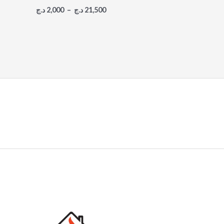
د.ج
2,000
–
د.ج
21,500