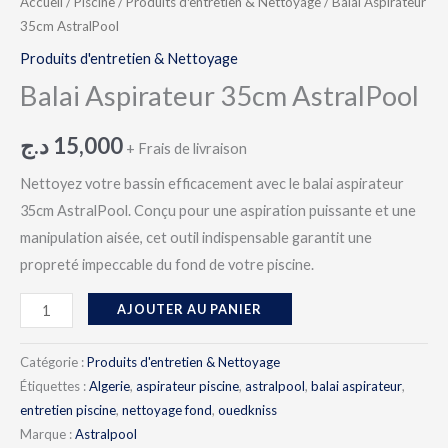
Accueil
/
Piscine
/
Produits d'entretien & Nettoyage
/ Balai Aspirateur
35cm AstralPool
Produits d'entretien & Nettoyage
Balai Aspirateur 35cm AstralPool
د.ج
15,000
+ Frais de livraison
Nettoyez votre bassin efficacement avec le balai aspirateur
35cm AstralPool. Conçu pour une aspiration puissante et une
manipulation aisée, cet outil indispensable garantit une
propreté impeccable du fond de votre piscine.
AJOUTER AU PANIER
Catégorie :
Produits d'entretien & Nettoyage
Étiquettes :
Algerie
,
aspirateur piscine
,
astralpool
,
balai aspirateur
,
entretien piscine
,
nettoyage fond
,
ouedkniss
Marque :
Astralpool