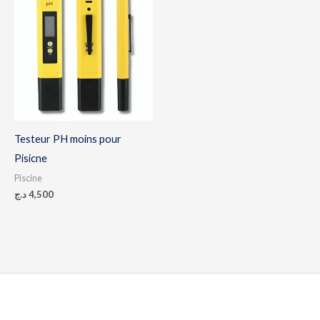
Testeur PH moins pour
Pisicne
Piscine
د.ج
4,500