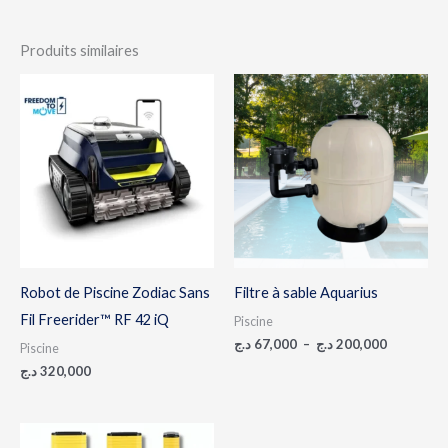
Produits similaires
Plage
de
prix :
67,000 د.ج
à
200,0
Robot de Piscine Zodiac Sans
Filtre à sable Aquarius
Fil Freerider™ RF 42 iQ
Piscine
د.ج
67,000
–
د.ج
200,000
Piscine
د.ج
320,000