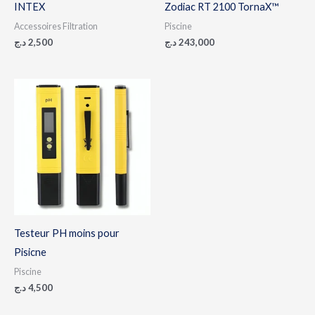
INTEX
Zodiac RT 2100 TornaX™
Accessoires Filtration
Piscine
د.ج
2,500
د.ج
243,000
Testeur PH moins pour
Pisicne
Piscine
د.ج
4,500