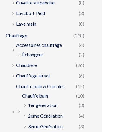
Cuvette suspendue
(8)
Lavabo + Pied
(3)
Lave main
(8)
Chauffage
(238)
Accessoires chauffage
(4)
Échangeur
(2)
Chaudière
(26)
Chauffage au sol
(6)
Chauffe bain & Cumulus
(15)
Chauffe bain
(10)
1er génération
(3)
2eme Génération
(4)
3eme Génération
(3)