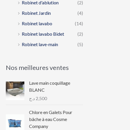
Robinet d'ablution
(2)
Robinet Jardin
(4)
Robinet lavabo
(14)
Robinet lavabo Bidet
(2)
Robinet lave-main
(5)
Nos meilleures ventes
Lave main coquillage
BLANC
د.ج
2,500
Chlore en Galets Pour
bâche à eau Cosme
Company