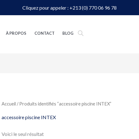
Cliquez pour appeler : +213 (0) 770 06 96 78
À PROPOS
CONTACT
BLOG
Accueil
/ Produits identifiés “accessoire piscine INTEX”
accessoire piscine INTEX
Voici le seul résultat