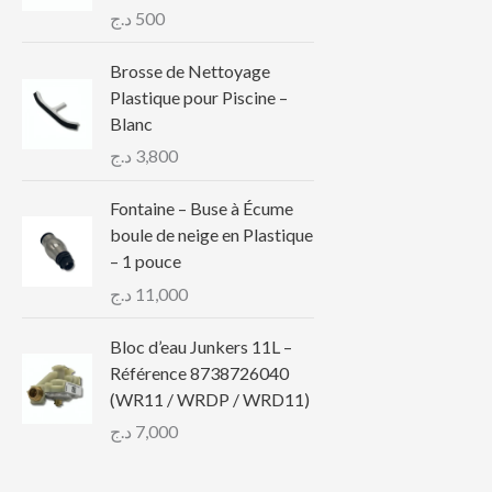
د.ج
500
Brosse de Nettoyage
Plastique pour Piscine –
Blanc
د.ج
3,800
Fontaine – Buse à Écume
boule de neige en Plastique
– 1 pouce
د.ج
11,000
Bloc d’eau Junkers 11L –
Référence 8738726040
(WR11 / WRDP / WRD11)
د.ج
7,000