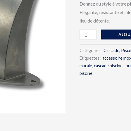
–
Donnez du style à votre pi
Jet
Élégante, résistante et sil
Large
lieu de détente.
AJOU
Catégories :
Cascade
,
Pisci
Étiquettes :
accessoire inox
murale
,
cascade piscine cou
piscine