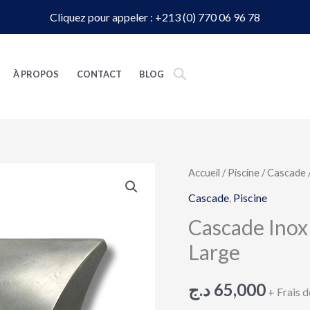
Cliquez pour appeler : +213 (0) 770 06 96 78
À PROPOS
CONTACT
BLOG
quantité
Accueil
/
Piscine
/
Cascade
de
Cascade
,
Piscine
Cascade
Cascade Inox
Inox
Large
Courbe
pour
د.ج
65,000
+ Frais d
Piscine