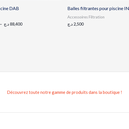
scine DAB
Balles filtrantes pour piscine 
Accessoires Filtration
–
د.ج
88,400
د.ج
2,500
Découvrez toute notre gamme de produits dans la boutique !