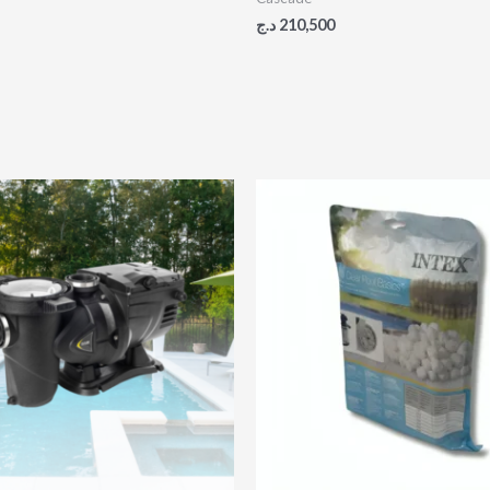
د.ج
210,500
Plage
de
prix :
84,500 د.ج
à
88,400 د.ج