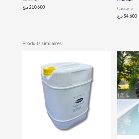
د.ج
210,600
Cascade
د.ج
54,600
Produits similaires