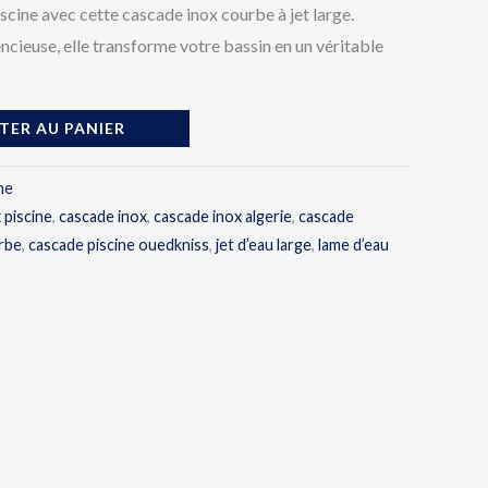
scine avec cette cascade inox courbe à jet large.
encieuse, elle transforme votre bassin en un véritable
TER AU PANIER
ne
 piscine
,
cascade inox
,
cascade inox algerie
,
cascade
rbe
,
cascade piscine ouedkniss
,
jet d’eau large
,
lame d’eau