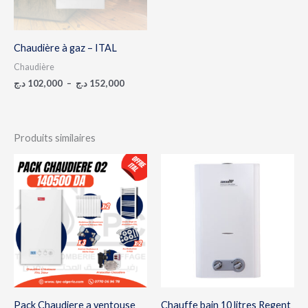
Chaudière à gaz – ITAL
Chaudière
د.ج
102,000
–
د.ج
152,000
Produits similaires
Plage
de
prix :
22,000 د.ج
à
23,000 د.ج
Pack Chaudiere a ventouse
Chauffe bain 10 litres Regent