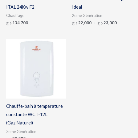
ITAL 24Kw F2
Ideal
Chauffage
2eme Génération
د.ج
134,700
د.ج
22,000
–
د.ج
23,000
Chauffe-bain à température
constante WCT-12L
(Gaz Naturel)
3eme Génération