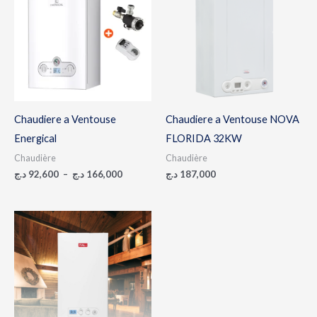
92,600 د.ج
à
166,000 د.ج
Chaudiere a Ventouse
Chaudiere a Ventouse NOVA
Energical
FLORIDA 32KW
Chaudière
Chaudière
د.ج
92,600
–
د.ج
166,000
د.ج
187,000
Plage
de
prix :
102,000 د.ج
à
152,000 د.ج