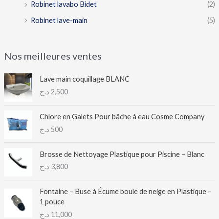
Robinet lavabo Bidet
(2)
Robinet lave-main
(5)
Nos meilleures ventes
Lave main coquillage BLANC
د.ج
2,500
Chlore en Galets Pour bâche à eau Cosme Company
د.ج
500
Brosse de Nettoyage Plastique pour Piscine – Blanc
د.ج
3,800
Fontaine – Buse à Écume boule de neige en Plastique –
1 pouce
د.ج
11,000