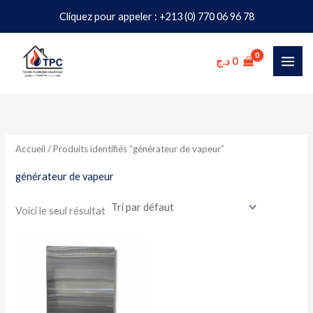
Aller
Cliquez pour appeler : +213 (0) 770 06 96 78
au
contenu
د.ج
0
Accueil
/ Produits identifiés “générateur de vapeur”
générateur de vapeur
Voici le seul résultat