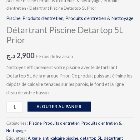
Accueil
/
Piscine
/
Produits d'entretien & Nettoyage
/
Produits
d'entretien
/ Détartrant Piscine Detartop 5L Prior
Piscine
,
Produits d'entretien
,
Produits d'entretien & Nettoyage
Détartrant Piscine Detartop 5L
Prior
د.ج
2,900
+ Frais de livraison
Nettoyez efficacement votre piscine avec le détartrant
Detartop 5L de la marque Prior. Ce produit puissant élimine les
dépôts de calcaire tenaces sur les parois, le fond et la ligne
d’eau de votre bassin.
AJOUTER AU PANIER
Catégories :
Piscine
,
Produits d'entretien
,
Produits d'entretien &
Nettoyage
Étiquettes :
Algerie
,
anti-calcaire piscine
,
detartop 5L
,
détartrant