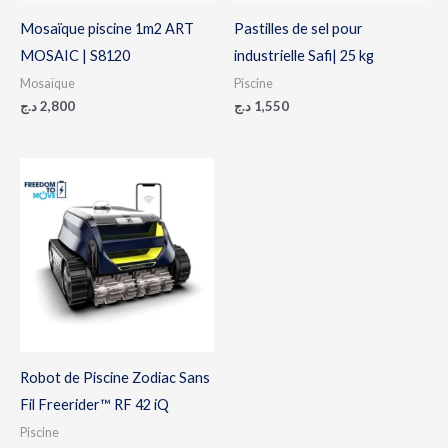
Mosaïque piscine 1m2 ART
Pastilles de sel pour
MOSAIC | S8120
industrielle Safi| 25 kg
Mosaïque
Piscine
د.ج
2,800
د.ج
1,550
Robot de Piscine Zodiac Sans
Fil Freerider™ RF 42 iQ
Piscine