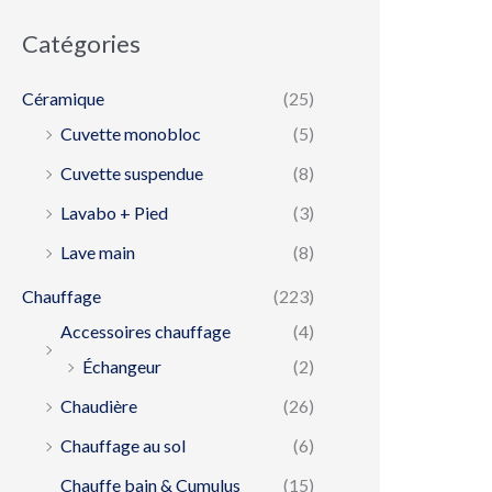
Catégories
Céramique
(25)
Cuvette monobloc
(5)
Cuvette suspendue
(8)
Lavabo + Pied
(3)
Lave main
(8)
Chauffage
(223)
Accessoires chauffage
(4)
Échangeur
(2)
Chaudière
(26)
Chauffage au sol
(6)
Chauffe bain & Cumulus
(15)