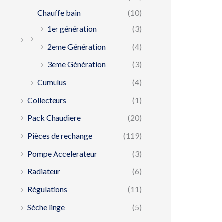
Chauffe bain
(10)
1er génération
(3)
2eme Génération
(4)
3eme Génération
(3)
Cumulus
(4)
Collecteurs
(1)
Pack Chaudiere
(20)
Pièces de rechange
(119)
Pompe Accelerateur
(3)
Radiateur
(6)
Régulations
(11)
Séche linge
(5)