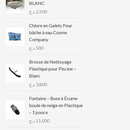
BLANC
د.ج
2,500
Chlore en Galets Pour
bâche à eau Cosme
Company
د.ج
500
Brosse de Nettoyage
Plastique pour Piscine –
Blanc
د.ج
3,800
Fontaine – Buse à Écume
boule de neige en Plastique
– 1 pouce
د.ج
11,000