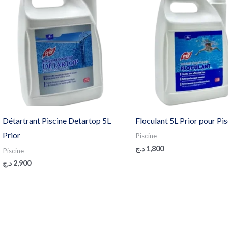
Détartrant Piscine Detartop 5L
Floculant 5L Prior pour Pi
Prior
Piscine
د.ج
1,800
Piscine
د.ج
2,900