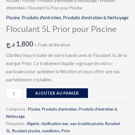
Accueil
/
Piscine
/
Produits d'entretien & Nettoyage
/
Produits
d'entretien
/ Floculant 5L Prior pour Piscine
Piscine
,
Produits d'entretien
,
Produits d'entretien & Nettoyage
Floculant 5L Prior pour Piscine
د.ج
1,800
+ Frais de livraison
Clarifiez l’eau trouble de votre bassin avec le Floculant 5L de la
marque Prior. Ce traitement liquide regroupe les micro-
particules pour optimiser la filtration et vous offrir une eau
parfaitement cristalline.
AJOUTER AU PANIER
Catégories :
Piscine
,
Produits d'entretien
,
Produits d'entretien &
Nettoyage
Étiquettes :
Algerie
,
clarification eau
,
eau trouble piscine
,
floculant
5L
,
floculant piscine
,
ouedkniss
,
Prior