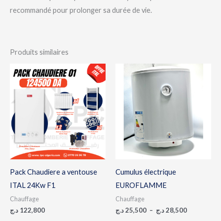
recommandé pour prolonger sa durée de vie.
Produits similaires
Plage
de
prix :
25,500 د.ج
à
28,500 د.ج
Pack Chaudiere a ventouse
Cumulus électrique
ITAL 24Kw F1
EUROFLAMME
Chauffage
Chauffage
د.ج
122,800
د.ج
25,500
–
د.ج
28,500