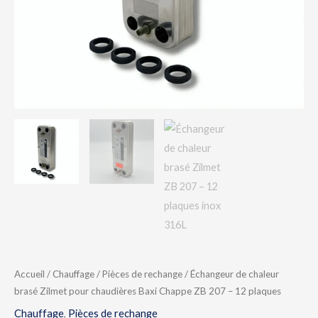
Baxi
Chappe
ZB
207
–
12
plaques
Accueil
/
Chauffage
/
Pièces de rechange
/ Échangeur de chaleur
brasé Zilmet pour chaudières Baxi Chappe ZB 207 – 12 plaques
Chauffage
,
Pièces de rechange