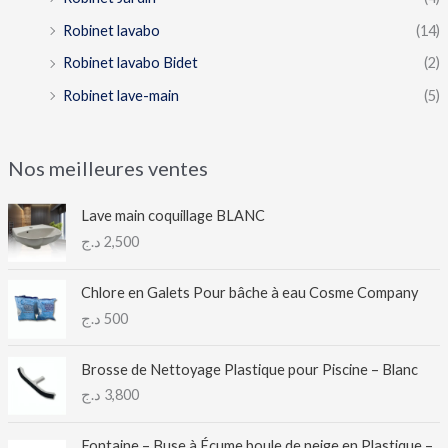
Robinet lavabo
(14)
Robinet lavabo Bidet
(2)
Robinet lave-main
(5)
Nos meilleures ventes
Lave main coquillage BLANC
د.ج
2,500
Chlore en Galets Pour bâche à eau Cosme Company
د.ج
500
Brosse de Nettoyage Plastique pour Piscine – Blanc
د.ج
3,800
Fontaine – Buse à Écume boule de neige en Plastique –