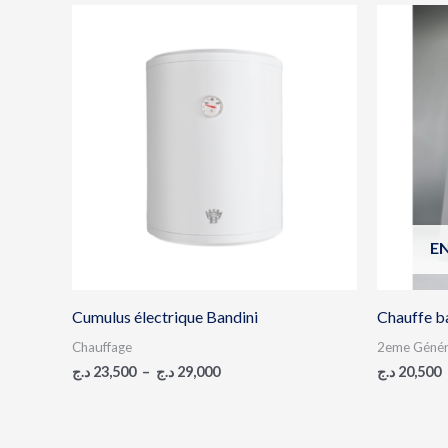
Plage
de
prix :
23,500 د.ج
à
29,000 د.ج
E
Cumulus électrique Bandini
Chauffe 
Chauffage
2eme Génér
د.ج
23,500
–
د.ج
29,000
د.ج
20,500