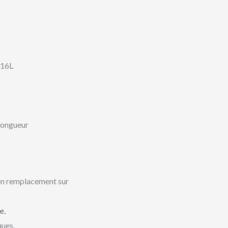
316L
longueur
 en remplacement sur
me
,
ques.