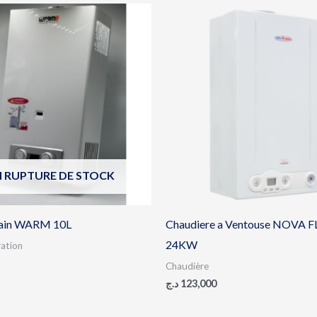
N RUPTURE DE STOCK
bain WARM 10L
Chaudiere a Ventouse NOVA 
24KW
ation
Chaudière
د.ج
123,000