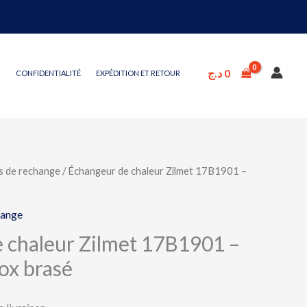
د.ج
0
CONFIDENTIALITÉ
EXPÉDITION ET RETOUR
s de rechange
/ Échangeur de chaleur Zilmet 17B1901 –
hange
 chaleur Zilmet 17B1901 –
ox brasé