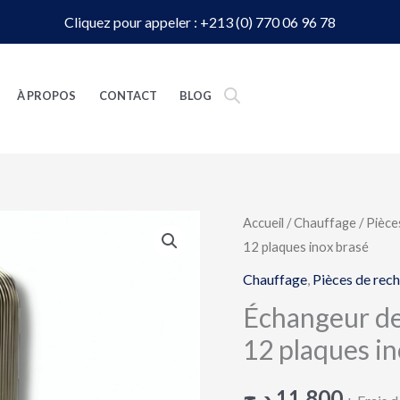
Cliquez pour appeler : +213 (0) 770 06 96 78
À PROPOS
CONTACT
BLOG
quantité
Accueil
/
Chauffage
/
Pièce
12 plaques inox brasé
de
Échangeur
Chauffage
,
Pièces de rec
de
Échangeur de
chaleur
12 plaques in
Zilmet
17B1901
د.ج
11,800