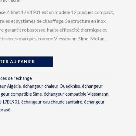
e livraison
rasé Zilmet 17B1901 est un modèle 12 plaques compact,
ales et systèmes de chauffage. Sa structure en inox
e garantit robustesse, haute efficacité thermique et
ombreuses marques comme Viessmann, Sime, Motan,
TER AU PANIER
èces de rechange
eur Algérie
,
échangeur chaleur Ouedkniss
,
échangeur
geur compatible Sime
,
échangeur compatible Viessmann
,
et 17B1901
,
échangeur eau chaude sanitaire
,
échangeur
 brasé