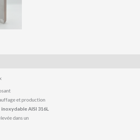
x
osant
auffage et production
r inoxydable AISI 316L
 élevée dans un