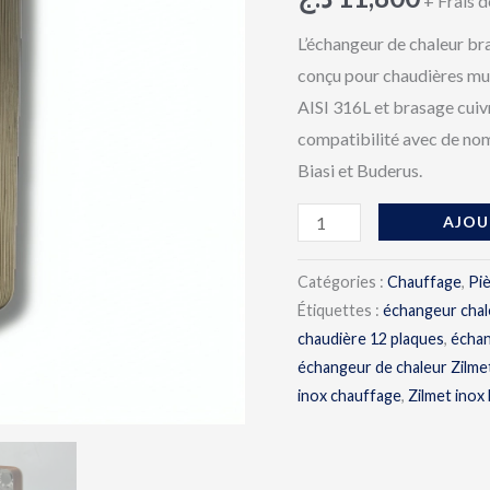
+ Frais d
–
12
L’échangeur de chaleur b
plaques
conçu pour chaudières mur
inox
AISI 316L et brasage cuivr
brasé
compatibilité avec de n
Biasi et Buderus.
AJOU
Catégories :
Chauffage
,
Pi
Étiquettes :
échangeur chal
chaudière 12 plaques
,
échan
échangeur de chaleur Zilm
inox chauffage
,
Zilmet inox