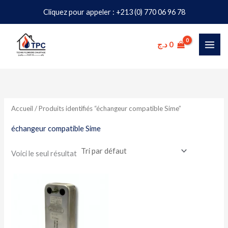
Aller
Cliquez pour appeler : +213 (0) 770 06 96 78
au
contenu
د.ج
0
Accueil
/ Produits identifiés “échangeur compatible Sime”
échangeur compatible Sime
Voici le seul résultat