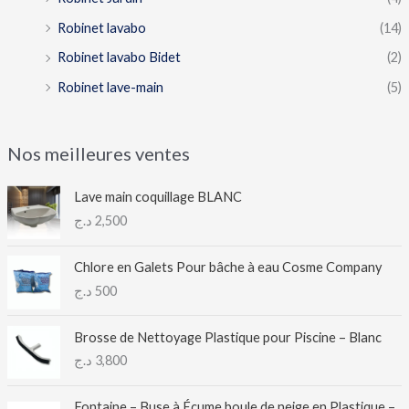
Robinet lavabo
(14)
Robinet lavabo Bidet
(2)
Robinet lave-main
(5)
Nos meilleures ventes
Lave main coquillage BLANC
د.ج
2,500
Chlore en Galets Pour bâche à eau Cosme Company
د.ج
500
Brosse de Nettoyage Plastique pour Piscine – Blanc
د.ج
3,800
Fontaine – Buse à Écume boule de neige en Plastique –