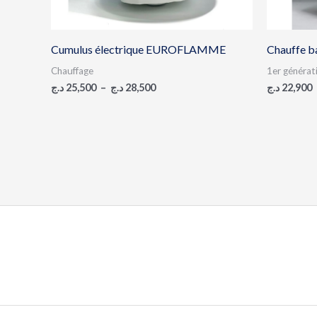
Cumulus électrique EUROFLAMME
Chauffe 
Chauffage
1er générat
د.ج
25,500
–
د.ج
28,500
د.ج
22,900