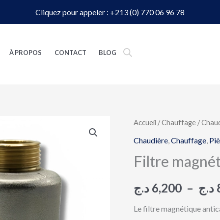
Cliquez pour appeler : +213 (0) 770 06 96 78
À PROPOS
CONTACT
BLOG
quantité
Accueil
/
Chauffage
/
Chaud
de
Chaudière
,
Chauffage
,
Piè
Filtre
Filtre magné
magnétique
anticalcaire
د.ج
6,200
–
د.ج
RBM
Le filtre magnétique anti