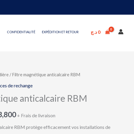
د.ج
0
CONFIDENTIALITÉ
EXPÉDITION ET RETOUR
ière
/ Filtre magnétique anticalcaire RBM
Plage
ces de rechange
de
tique anticalcaire RBM
prix :
8,800
6,200 د.ج
+ Frais de livraison
calcaire RBM protège efficacement vos installations de
à