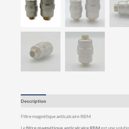
Description
Informations complémentaires
Av
Filtre magnétique anticalcaire RBM
Le
filtre magnétique anticalcaire RBM
est une solutio