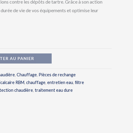
ions contre les dépôts de tartre. Grâce à son action
8,800 د.ج
 durée de vie de vos équipements et optimise leur
TER AU PANIER
audière
,
Chauffage
,
Pièces de rechange
icalcaire RBM
,
chauffage
,
entretien eau
,
filtre
tection chaudière
,
traitement eau dure