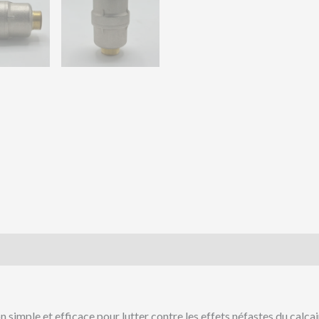
is (0)
n simple et efficace pour lutter contre les effets néfastes du calca