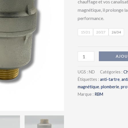
chauffage et vos canalisat
magnétique, il prolonge la
performance.
15/21
20/27
26/34
AJOU
UGS :
ND
Catégories :
Ch
Étiquettes :
anti-tartre
,
ant
magnétique
,
plomberie
,
pro
Marque :
RBM