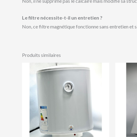
Non, il ne supprime pas le calcaire mais modifie sa struc
Le filtre nécessite-t-il un entretien ?
Non, ce filtre magnétique fonctionne sans entretien et 
Produits similaires
Plage
de
prix :
25,500 د.ج
à
28,500 د.ج